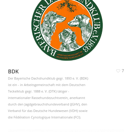
BDK
7
Der Bayerische Dachshundklub gegr. 1893 e. V. (BDK)
ist ein - in Arbeitsgemeinschaft mit dem Deutschen
Teckelklub gegr. 1888 e. V. (DTK) tätiger -
internationaler Rassehundezuchtverein, anerkannt
durch den Jagdgebrauchshundeverband (JGHV), den
Verband für das Deutsche Hundewesen (VDH) sowie
die Fédération Cynologique Internationale (FCI).