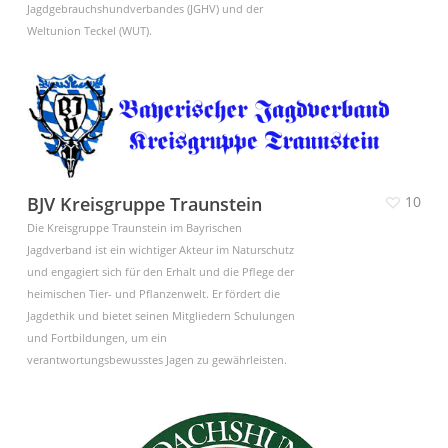
Jagdgebrauchshundverbandes (JGHV) und der
Weltunion Teckel (WUT).
BJV Kreisgruppe Traunstein
10
Die Kreisgruppe Traunstein im Bayrischen
Jagdverband ist ein wichtiger Akteur im Naturschutz
und engagiert sich für den Erhalt und die Pflege der
heimischen Tier- und Pflanzenwelt. Er fördert die
Jagdethik und bietet seinen Mitgliedern Schulungen
und Fortbildungen, um ein
verantwortungsbewusstes Jagen zu gewährleisten.