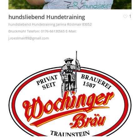
hundsliebend Hundetraining
1
hundsliebend Hundetraining Janina Röslmair 83052
Bruckmühl Telefon: 0176-66130565 E-Mail:
j.roeslmair89@gmail.com