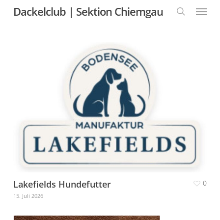
Skip
Menu
Dackelclub | Sektion Chiemgau
to
main
content
search
Lakefields Hundefutter
0
15. Juli 2026