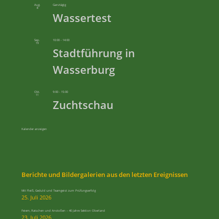
Aug.
Ganztägig
8
Wassertest
Sep.
10:00
-
14:00
19
Stadtführung in
Wasserburg
Okt.
9:00
-
15:00
11
Zuchtschau
Kalender anzeigen
Berichte und Bildergalerien aus den letzten Ereignissen
Mit Fleiß, Geduld und Teamgeist zum Prüfungserfolg
25. Juli 2026
Feiern, Ratschen und Anstoßen – 40 Jahre Sektion Oberland
23. Juli 2026