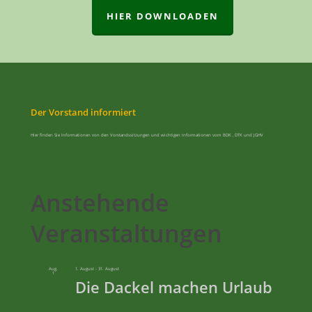
HIER DOWNLOADEN
Der Vorstand informiert
Hier finden Sie Informationen von den Vorstandssitzungen und wichtigen Informationen vom BDK , DTK und JGHV
Anstehende
Veranstaltungen
Aug.
1. August
-
31. August
1
Die Dackel machen Urlaub