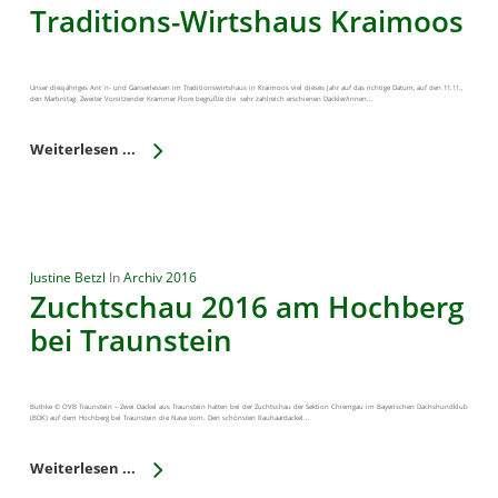
Traditions-Wirtshaus Kraimoos
Unser diesjähriges Ant`n- und Ganserlessen im Traditionswirtshaus in Kraimoos viel dieses Jahr auf das richtige Datum, auf den 11.11.,
den Martinitag. Zweiter Vorsitzender Krammer Flore begrüßte die sehr zahlreich erschienen Dackler/innen...
Weiterlesen ...
Justine Betzl
In
Archiv 2016
Zuchtschau 2016 am Hochberg
bei Traunstein
Buthke © OVB Traunstein – Zwei Dackel aus Traunstein hatten bei der Zuchtschau der Sektion Chiemgau im Bayerischen Dachshundklub
(BDK) auf dem Hochberg bei Traunstein die Nase vorn. Den schönsten Rauhaardackel...
Weiterlesen ...