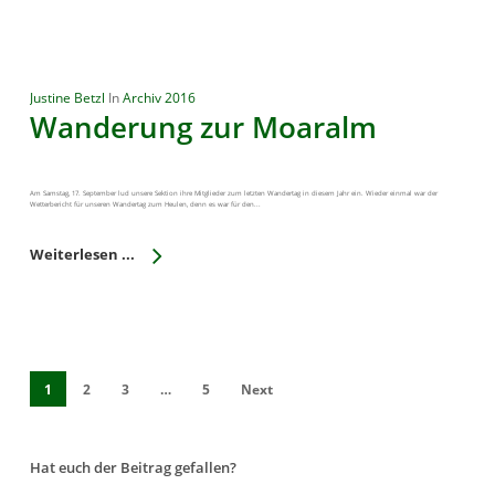
Justine Betzl
In
Archiv 2016
Wanderung zur Moaralm
Am Samstag, 17. September lud unsere Sektion ihre Mitglieder zum letzten Wandertag in diesem Jahr ein. Wieder einmal war der
Wetterbericht für unseren Wandertag zum Heulen, denn es war für den...
Weiterlesen ...
1
2
3
…
5
Next
Hat euch der Beitrag gefallen?