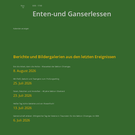
Nov.
8:00
-
17:00
13
Enten-und Ganserlessen
Kalender anzeigen
Berichte und Bildergalerien aus den letzten Ereignissen
Erst die Arbeit, dann die Hoibe – Wassertest der Sektion Chiemgau
8. August 2026
Mit Fleiß, Geduld und Teamgeist zum Prüfungserfolg
25. Juli 2026
Feiern, Ratschen und Anstoßen – 40 Jahre Sektion Oberland
23. Juli 2026
Heißer Tag, kühle Getränke und ein Riesenfisch!
13. Juli 2026
Gemeinschaft erleben: Erfolgreicher Tag der Vereine in Traunstein für die Sektion Chiemgau im BDK
6. Juli 2026