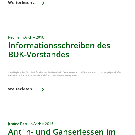
Weiterlesen ...
Regine
In
Archiv 2016
Informationsschreiben des
BDK-Vorstandes
Liebe Mitglieder lest Euch das Info Schreiben des BDKs durch. Da der November- und Dezembertermin nicht das geeignete Treffen
war/ist um darüber zu sprechen, würde ich Euch bitten, eventuelle Anregungen,…
Weiterlesen ...
Justine Betzl
In
Archiv 2016
Ant`n- und Ganserlessen im