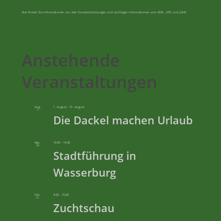
Hier finden Sie Informationen von den Vorstandssitzungen und wichtigen Informationen vom BDK , DTK und JGHV
Anstehende
Veranstaltungen
Aug.
1. August
-
31. August
1
Die Dackel machen Urlaub
Sep.
10:00
-
14:00
19
Stadtführung in
Wasserburg
Okt.
9:00
-
15:00
11
Zuchtschau