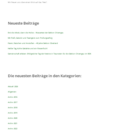
Wir freuen uns über einen Klick auf das "Herz".
Neueste Beiträge
Erst die Arbeit, dann die Hoibe – Wassertest der Sektion Chiemgau
Mit Fleiß, Geduld und Teamgeist zum Prüfungserfolg
Feiern, Ratschen und Anstoßen – 40 Jahre Sektion Oberland
Heißer Tag, kühle Getränke und ein Riesenfisch!
Gemeinschaft erleben: Erfolgreicher Tag der Vereine in Traunstein für die Sektion Chiemgau im BDK
Die neuesten Beiträge in den Kategorien:
Aktuell 2026
Allgemein
Archiv 2016
Archiv 2017
Archiv 2018
Archiv 2019
Archiv 2020
Archiv 2021
Archiv 2022