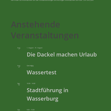
Hier finden Sie Informationen von den Vorstandssitzungen und wichtigen Informationen vom BDK , DTK und JGHV
Anstehende
Veranstaltungen
Aug.
1. August
-
31. August
1
Die Dackel machen Urlaub
Aug.
Ganztägig
8
Wassertest
Sep.
10:00
-
14:00
19
Stadtführung in
Wasserburg
Okt.
9:00
-
15:00