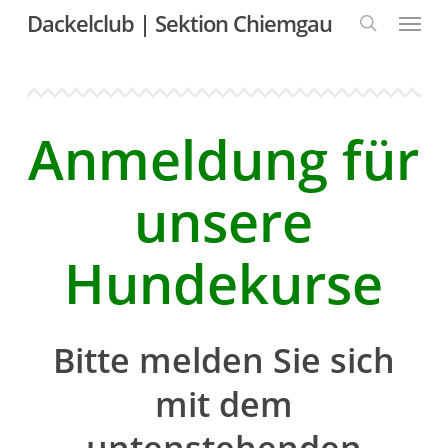
Skip
Menu
Dackelclub | Sektion Chiemgau
to
main
content
search
Anmeldung für
unsere
Hundekurse
Bitte melden Sie sich
mit dem