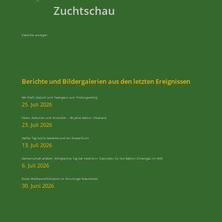
11
Zuchtschau
Kalender anzeigen
Berichte und Bildergalerien aus den letzten Ereignissen
Mit Fleiß, Geduld und Teamgeist zum Prüfungserfolg
25. Juli 2026
Feiern, Ratschen und Anstoßen – 40 Jahre Sektion Oberland
23. Juli 2026
Heißer Tag, kühle Getränke und ein Riesenfisch!
13. Juli 2026
Gemeinschaft erleben: Erfolgreicher Tag der Vereine in Traunstein für die Sektion Chiemgau im BDK
6. Juli 2026
Erstes Weißwurstfrühstück im Wochinger Bräustüberl
30. Juni 2026