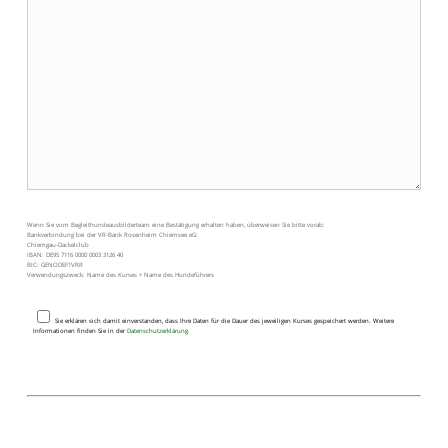
Wenn Sie vom Begleithundeausbilderteam eine Bestätigung erhalten haben, überweisen Sie bitte vorab:
Bankverbindung bei der VR-Bank Rosenheim Chiemsee eG:
Chiemgau-Dackelclub
IBAN: DE95 7116 0000 0003 3126 40
BIC: GENODEF1VRR
Verwendungszweck: Name des Kurses + Name des Hundeführers
Sie erklären sich damit einverstanden, dass Ihre Daten für die Dauer des jeweiligen Kurses gespeichert werden. Weitere
Informationen finden Sie in der
Datenschutzerklärung.
Bitte
lasse
dieses
Feld
leer.