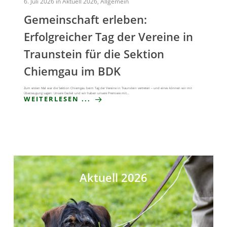
6. Juli 2026
in
Aktuell 2026
,
Allgemein
Gemeinschaft erleben:
Erfolgreicher Tag der Vereine in
Traunstein für die Sektion
Chiemgau im BDK
Zum ersten Mal war die Sektion Chiemgau beim Tag der Vereine in Traunstein vertreten – und eines können wir mit
Überzeugung sagen: Unsere Dackel und wir haben unsere Premiere mit…
WEITERLESEN ...
Aktuell 2026