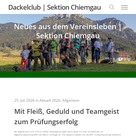
Skip
Menu
Dackelclub | Sektion Chiemgau
to
main
content
search
Neues aus dem Vereinsleben |
Sektion Chiemgau
25. Juli 2026
in
Aktuell 2026
,
Allgemein
Mit Fleiß, Geduld und Teamgeist
zum Prüfungserfolg
Bei angenehmen, noch nicht zu heißen Temperaturen traten sechs Dackel mit ihren Hundeführern zur
Begleithundeprüfung (BHP) der Sektion Chiemgau an. Vier Gespanne stellten sich der BHP- G (Gesamtprüfung), bestehend