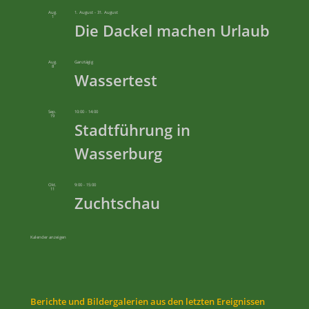
Aug.
1. August
-
31. August
1
Die Dackel machen Urlaub
Aug.
Ganztägig
8
Wassertest
Sep.
10:00
-
14:00
19
Stadtführung in
Wasserburg
Okt.
9:00
-
15:00
11
Zuchtschau
Kalender anzeigen
Berichte und Bildergalerien aus den letzten Ereignissen