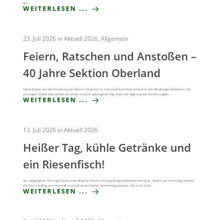
aus…
WEITERLESEN ...
23. Juli 2026
in
Aktuell 2026
,
Allgemein
Feiern, Ratschen und Anstoßen –
40 Jahre Sektion Oberland
Gerne folgten wir der Einladung der Sektion Oberland zu ihrer Jubiläumsfeier anlässlich des 40-jährigen Bestehens. Bei
sonnigem Wetter verbrachten wir einen rundum gelungenen Tag. Nach der Segnung der Hunde sorgten…
WEITERLESEN ...
13. Juli 2026
in
Aktuell 2026
Heißer Tag, kühle Getränke und
ein Riesenfisch!
Am vergangenen Sonntag führte unser Mitglied Hubert die diesjährige Dackelwanderung an. Bereits am Vormittag strahlte
die Sonne kräftig vom Himmel und ließ einen heißen Sommertag erwarten. Die rund 6 km…
WEITERLESEN ...