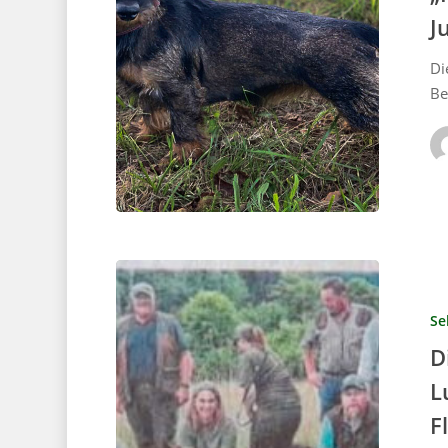
J
Di
Be
Se
D
L
F