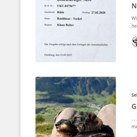
N
Wi
he
Se
G
. 
me