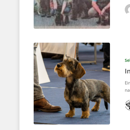
Se
I
Ei
na