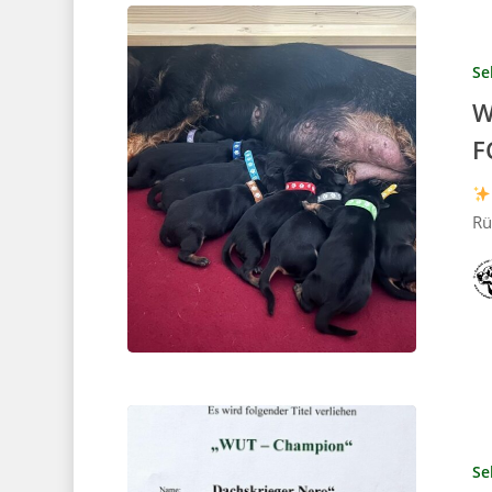
Se
W
F
Rü
Se