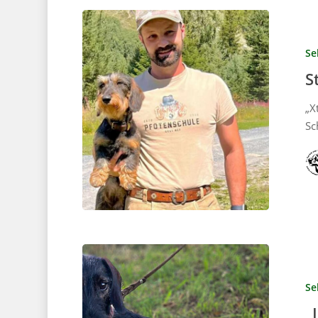
Se
S
„X
Sc
Se
„