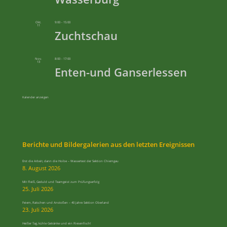
Okt.
9:00
-
15:00
11
Zuchtschau
Nov.
8:00
-
17:00
13
Enten-und Ganserlessen
Kalender anzeigen
Berichte und Bildergalerien aus den letzten Ereignissen
Erst die Arbeit, dann die Hoibe – Wassertest der Sektion Chiemgau
8. August 2026
Mit Fleiß, Geduld und Teamgeist zum Prüfungserfolg
25. Juli 2026
Feiern, Ratschen und Anstoßen – 40 Jahre Sektion Oberland
23. Juli 2026
Heißer Tag, kühle Getränke und ein Riesenfisch!