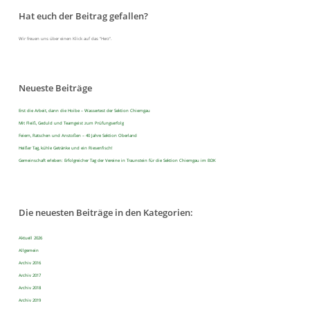
Hat euch der Beitrag gefallen?
Wir freuen uns über einen Klick auf das "Herz".
Neueste Beiträge
Erst die Arbeit, dann die Hoibe – Wassertest der Sektion Chiemgau
Mit Fleiß, Geduld und Teamgeist zum Prüfungserfolg
Feiern, Ratschen und Anstoßen – 40 Jahre Sektion Oberland
Heißer Tag, kühle Getränke und ein Riesenfisch!
Gemeinschaft erleben: Erfolgreicher Tag der Vereine in Traunstein für die Sektion Chiemgau im BDK
Die neuesten Beiträge in den Kategorien:
Aktuell 2026
Allgemein
Archiv 2016
Archiv 2017
Archiv 2018
Archiv 2019