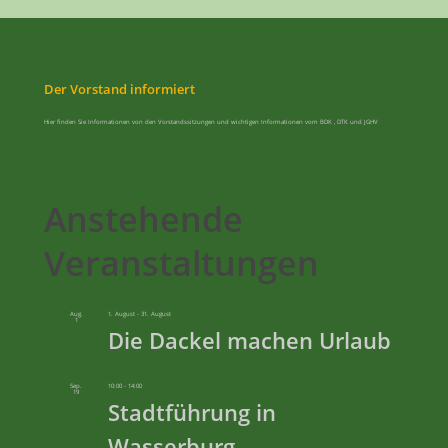
Der Vorstand informiert
Hier finden Sie Informationen von den Vorstandssitzungen und wichtigen Informationen vom BDK , DTK und JGHV
Anstehende
Veranstaltungen
Aug.
1. August
-
31. August
1
Die Dackel machen Urlaub
Sep.
10:00
-
14:00
19
Stadtführung in
Wasserburg