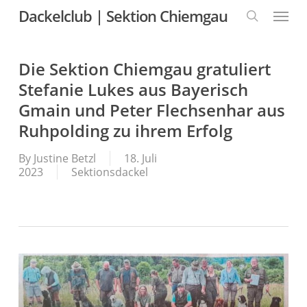
Skip
Menu
Dackelclub | Sektion Chiemgau
to
main
content
search
Die Sektion Chiemgau gratuliert
Stefanie Lukes aus Bayerisch
Gmain und Peter Flechsenhar aus
Ruhpolding zu ihrem Erfolg
By
Justine Betzl
18. Juli
2023
Sektionsdackel