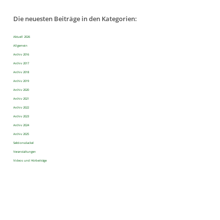
Die neuesten Beiträge in den Kategorien:
Aktuell 2026
Allgemein
Archiv 2016
Archiv 2017
Archiv 2018
Archiv 2019
Archiv 2020
Archiv 2021
Archiv 2022
Archiv 2023
Archiv 2024
Archiv 2025
Sektionsdackel
Veranstaltungen
Videos und Hörbeiträge