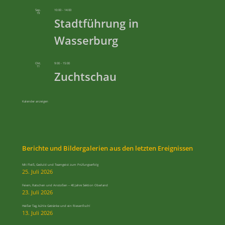
Sep.
10:00
-
14:00
19
Stadtführung in
Wasserburg
Okt.
9:00
-
15:00
11
Zuchtschau
Kalender anzeigen
Berichte und Bildergalerien aus den letzten Ereignissen
Mit Fleiß, Geduld und Teamgeist zum Prüfungserfolg
25. Juli 2026
Feiern, Ratschen und Anstoßen – 40 Jahre Sektion Oberland
23. Juli 2026
Heißer Tag, kühle Getränke und ein Riesenfisch!
13. Juli 2026