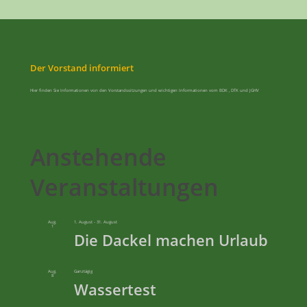
Der Vorstand informiert
Hier finden Sie Informationen von den Vorstandssitzungen und wichtigen Informationen vom BDK , DTK und JGHV
Anstehende
Veranstaltungen
Aug.
1. August
-
31. August
1
Die Dackel machen Urlaub
Aug.
Ganztägig
8
Wassertest