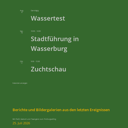
Aug.
Ganztägig
8
Wassertest
Sep.
10:00
-
14:00
19
Stadtführung in
Wasserburg
Okt.
9:00
-
15:00
11
Zuchtschau
Kalender anzeigen
Berichte und Bildergalerien aus den letzten Ereignissen
Mit Fleiß, Geduld und Teamgeist zum Prüfungserfolg
25. Juli 2026