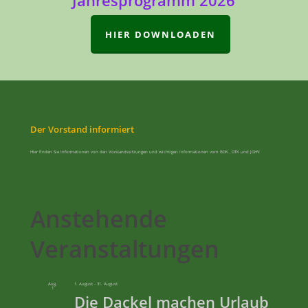
Jahresprogramm 2026
HIER DOWNLOADEN
Der Vorstand informiert
Hier finden Sie Informationen von den Vorstandssitzungen und wichtigen Informationen vom BDK , DTK und JGHV
Anstehende
Veranstaltungen
Aug.
1. August
-
31. August
1
Die Dackel machen Urlaub