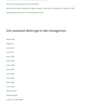
Heißer Tag, kühle Getränke und ein Riesenfisch!
Gemeinschaft erleben: Erfolgreicher Tag der Vereine in Traunstein für die Sektion Chiemgau im BDK
Erstes Weißwurstfrühstück im Wochinger Bräustüberl
Die neuesten Beiträge in den Kategorien:
Aktuell 2026
Allgemein
Archiv 2016
Archiv 2017
Archiv 2018
Archiv 2019
Archiv 2020
Archiv 2021
Archiv 2022
Archiv 2023
Archiv 2024
Archiv 2025
Sektionsdackel
Veranstaltungen
Videos und Hörbeiträge