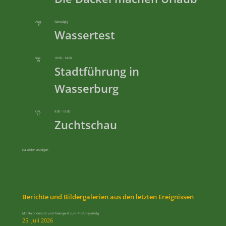
Aug.
Ganztägig
8
Wassertest
Sep.
10:00
-
14:00
19
Stadtführung in
Wasserburg
Okt.
9:00
-
15:00
11
Zuchtschau
Kalender anzeigen
Berichte und Bildergalerien aus den letzten Ereignissen
Mit Fleiß, Geduld und Teamgeist zum Prüfungserfolg
25. Juli 2026