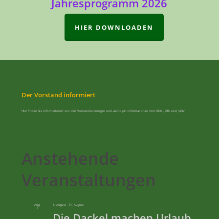
Jahresprogramm 2026
HIER DOWNLOADEN
Der Vorstand informiert
Hier finden Sie Informationen von den Vorstandssitzungen und wichtigen Informationen vom BDK , DTK und JGHV
Anstehende
Veranstaltungen
Aug.
1. August
-
31. August
1
Die Dackel machen Urlaub