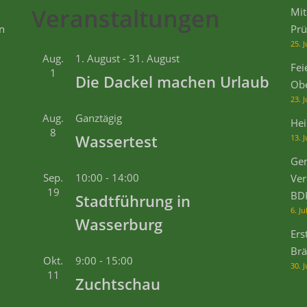
Veranstaltungen
Mit
n
Prü
25. J
Aug.
1. August
-
31. August
Fei
1
Die Dackel machen Urlaub
Ob
23. J
Aug.
Ganztägig
Hei
8
Wassertest
13. J
Gem
Sep.
10:00
-
14:00
Ver
19
BD
Stadtführung in
6. Ju
Wasserburg
Ers
Brä
Okt.
9:00
-
15:00
30. 
11
Zuchtschau