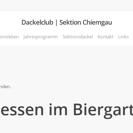
Dackelclub | Sektion Chiemgau
einsleben
Jahresprogramm
Sektionsdackel
Kontakt
Links
unden.
essen im Biergar