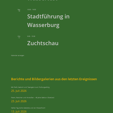
Sep.
10:00
-
14:00
19
Stadtführung in
Wasserburg
Okt.
9:00
-
15:00
11
Zuchtschau
Kalender anzeigen
Berichte und Bildergalerien aus den letzten Ereignissen
Mit Fleiß, Geduld und Teamgeist zum Prüfungserfolg
25. Juli 2026
Feiern, Ratschen und Anstoßen – 40 Jahre Sektion Oberland
23. Juli 2026
Heißer Tag, kühle Getränke und ein Riesenfisch!
13. Juli 2026