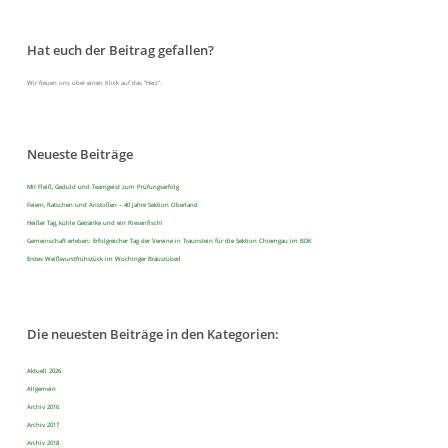
Hat euch der Beitrag gefallen?
Wir freuen uns über einen Klick auf das "Herz".
Neueste Beiträge
Mit Fleiß, Geduld und Teamgeist zum Prüfungserfolg
Feiern, Ratschen und Anstoßen – 40 Jahre Sektion Oberland
Heißer Tag, kühle Getränke und ein Riesenfisch!
Gemeinschaft erleben: Erfolgreicher Tag der Vereine in Traunstein für die Sektion Chiemgau im BDK
Erstes Weißwurstfrühstück im Wochinger Bräustüberl
Die neuesten Beiträge in den Kategorien:
Aktuell 2026
Allgemein
Archiv 2016
Archiv 2017
Archiv 2018