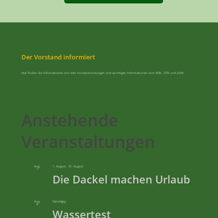
Der Vorstand informiert
Hier finden Sie Informationen von den Vorstandssitzungen und wichtigen Informationen vom BDK , DTK und JGHV
Anstehende
Veranstaltungen
Aug.
1. August
-
31. August
1
Die Dackel machen Urlaub
Aug.
Ganztägig
8
Wassertest