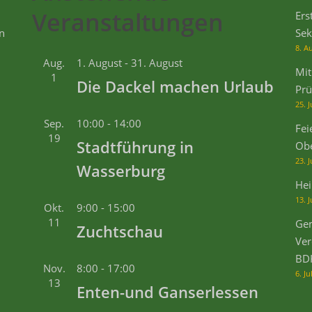
Veranstaltungen
Ers
n
Sek
8. A
Aug.
1. August
-
31. August
Mit
1
Die Dackel machen Urlaub
Prü
25. J
Sep.
10:00
-
14:00
Fei
19
Stadtführung in
Ob
23. J
Wasserburg
Hei
13. J
Okt.
9:00
-
15:00
11
Gem
Zuchtschau
Ver
BD
Nov.
8:00
-
17:00
6. Ju
13
Enten-und Ganserlessen