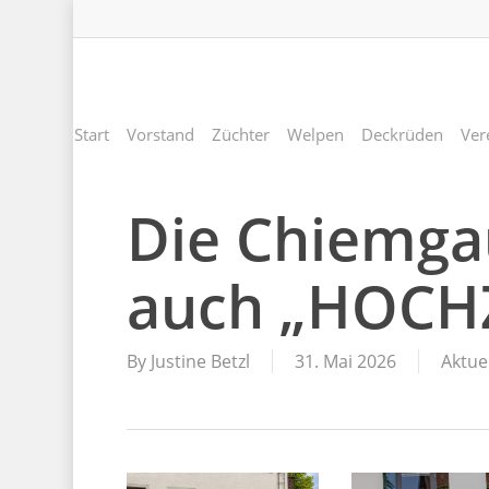
Skip
to
main
content
Start
Vorstand
Züchter
Welpen
Deckrüden
Ver
Die Chiemga
auch „HOCHZ
By
Justine Betzl
31. Mai 2026
Aktue