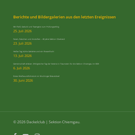
Berichte und Bildergalerien aus den letzten Ereignissen
Mit Fleiß, Geduld und Teamgeist zum Prüfungserfolg
25. Juli 2026
Feiern, Ratschen und Anstoßen – 40 Jahre Sektion Oberland
23. Juli 2026
Heißer Tag, kühle Getränke und ein Riesenfisch!
13. Juli 2026
Gemeinschaft erleben: Erfolgreicher Tag der Vereine in Traunstein für die Sektion Chiemgau im BDK
6. Juli 2026
Erstes Weißwurstfrühstück im Wochinger Bräustüberl
30. Juni 2026
© 2026 Dackelclub | Sektion Chiemgau.