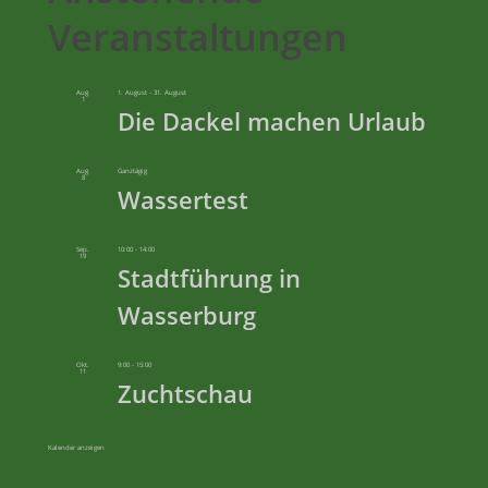
Veranstaltungen
Aug.
1. August
-
31. August
1
Die Dackel machen Urlaub
Aug.
Ganztägig
8
Wassertest
Sep.
10:00
-
14:00
19
Stadtführung in
Wasserburg
Okt.
9:00
-
15:00
11
Zuchtschau
Kalender anzeigen